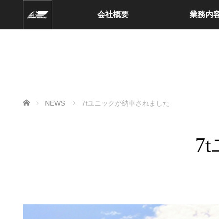
会社概要
業務内
ホーム
NEWS
7tユニックが納車されました
7